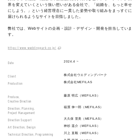
界を変えていくという強い想いがある会社で、「結婚を、もっと幸せ
にしよう。」という経営理念に一貫した姿勢や取り組みをまっすぐに
届けられるようなサイトを目指しました。
弊社では、Webサイトの企画・設計・デザイン・開発を担当していま
す。
https://www.weddingpark.co.jp/
2024.4 ~
Date
株式会社ウエディングパーク
Client
株式会社MEFILAS
Production
藤原 明広（MEFILAS）
Produce,
Creative Direction
福濱 伸一郎（MEFILAS）
Direction, Planning,
Project Management
大久保 里美（MEFILAS）
Direction Support
神杉 遥介（MEFILAS）
Art Direction, Design
川上 直毅（MEFILAS）
Technical Direction, Programming