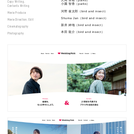
久岡 崇裕（parks）
Copy Writing,
小園 智香（parks）
Contents Writing
河野 俊太郎（bird and insect）
Movie Produce
Shuma Jan（bird and insect）
Movie Direction, Edit
新井 紳地（bird and insect）
Cinematography
本田 龍介（bird and insect）
Photography