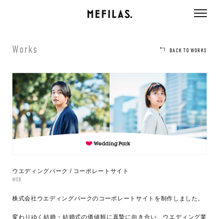
ページ内を移動するためのリンクです。
メインコンテンツへ移動
Works
BACK TO WORKS
ウエディングパーク / コーポレートサイト
WEB
株式会社ウエディングパークのコーポレートサイトを制作しました。
変わりゆく結婚・結婚式の価値観に真摯に向き合い、ウエディング業