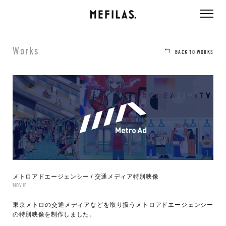
ページ内を移動するためのリンクです。
メインコンテンツへ移動
Works
BACK TO WORKS
メトロアドエージェンシー / 交通メディア特別映像
MOVIE
東京メトロの交通メディアなどを取り扱うメトロアドエージェンシー
の特別映像を制作しました。