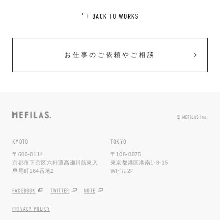
BACK TO WORKS
お仕事のご依頼やご相談
© MEFILAS Inc.
KYOTO
TOKYO
〒600-8114
〒108-0075
京都市下京区六軒通高瀬川筋東入
東京都港区港南1-8-15
早尾町164番地2
Wビル2F
FACEBOOK
TWITTER
NOTE
PRIVACY POLICY