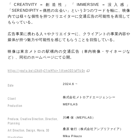
「CREATIVITY＝創造性」「IMMERSIVE＝没入感」
「SERENDIPITY＝偶然の出会い」という3つのワードを軸に、映像
内では様々な個性を持つクリエイターに交通広告の可能性を表現して
もらっている。
広告事業に携わる人々やクリエイターに、クライアントの事業内容や
媒体が持つ魅力や可能性を感じてもらうことを目指している。
映像は東京メトロの駅構内の交通広告（車内映像・サイネージな
ど）、同社のホームページにて公開。
https://youtu.be/cZA48y21ioM?si=1iItom3D3IaFT4Qv
2024.6 ~
Date
株式会社メトロアドエージェンシー
Client
MEFILAS
Production
川﨑 保（MEFILAS）
Produce, Creative Direction, Direction,
Planning
桑原 敏行（株式会社アンプリファイア）
Art Direction, Design, Movie, 3D
Mika Pikazo
Illustration