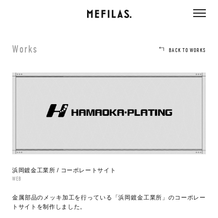
ページ内を移動するためのリンクです。
メインコンテンツへ移動
Works
BACK TO WORKS
浜岡鍍金工業所 / コーポレートサイト
WEB
金属部品のメッキ加工を行っている「浜岡鍍金工業所」のコーポレー
トサイトを制作しました。