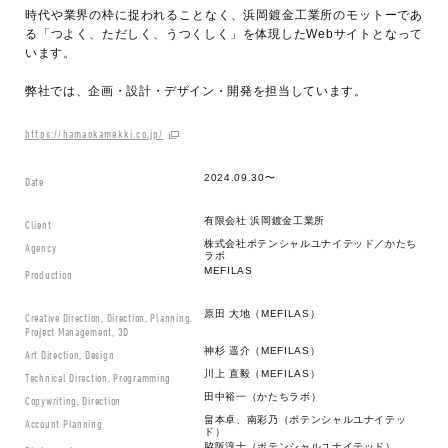
時代や業界の枠に捉われることなく、浜岡鍍金工業所のモットーであ
る「つよく、ただしく、うつくしく」を体現したWebサイトとなって
います。
弊社では、企画・設計・デザイン・開発を担当しています。
https://hamaokamekki.co.jp/
2024.09.30〜
Date
有限会社 浜岡鍍金工業所
Client
株式会社ポテンシャルユナイテッド／かたち
Agency
ラボ
MEFILAS
Production
原田 大地（MEFILAS）
Creative Direction, Direction, Planning,
Project Management, 3D
神杉 遥介（MEFILAS）
Art Direction, Design
川上 直毅（MEFILAS）
Technical Direction, Programming
田中裕一（かたちラボ）
Copywriting, Direction
畠本卓、南彩乃（ポテンシャルユナイテッ
Account Planning
ド）
脇阪淳士（ポテンシャルユナイテッド）