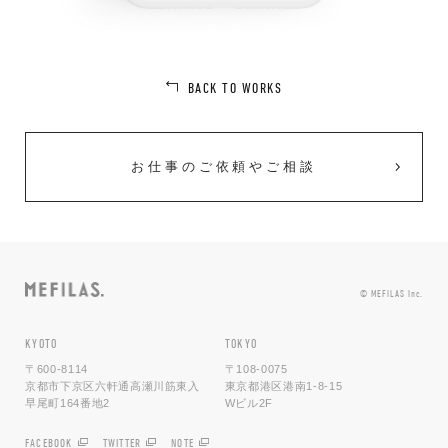
BACK TO WORKS
お仕事のご依頼やご相談
© MEFILAS Inc.
KYOTO
TOKYO
〒600-8114
〒108-0075
京都市下京区六軒通高瀬川筋東入
東京都港区港南1-8-15
早尾町164番地2
Wビル2F
FACEBOOK
TWITTER
NOTE