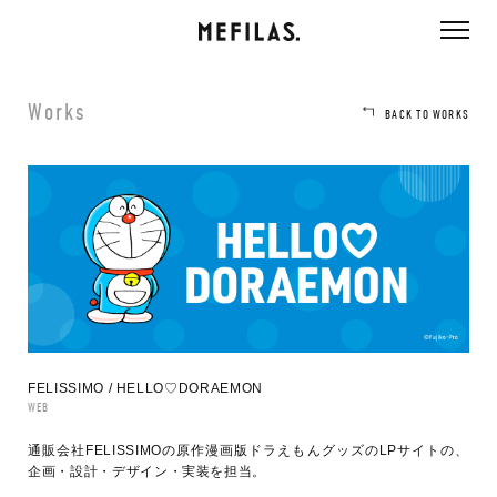
ページ内を移動するためのリンクです。
メインコンテンツへ移動
Works
BACK TO WORKS
FELISSIMO / HELLO♡DORAEMON
WEB
通販会社FELISSIMOの原作漫画版ドラえもんグッズのLPサイトの、
企画・設計・デザイン・実装を担当。