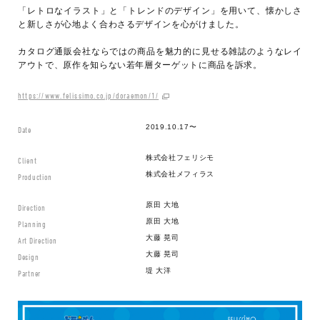
「レトロなイラスト」と「トレンドのデザイン」を用いて、懐かしさ
と新しさが心地よく合わさるデザインを心がけました。
カタログ通販会社ならではの商品を魅力的に見せる雑誌のようなレイ
アウトで、原作を知らない若年層ターゲットに商品を訴求。
https://www.felissimo.co.jp/doraemon/1/
2019.10.17〜
Date
株式会社フェリシモ
Client
株式会社メフィラス
Production
原田 大地
Direction
原田 大地
Planning
大藤 晃司
Art Direction
大藤 晃司
Design
堤 大洋
Partner