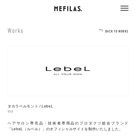
ページ内を移動するためのリンクです。
メインコンテンツへ移動
Works
BACK TO WORKS
タカラベルモント / LebeL
WEB
ヘアサロン専売品・技術者専用品のプロダクツ総合ブランド
「LebeL（ルベル）」のオフィシャルサイトを制作いたしました。