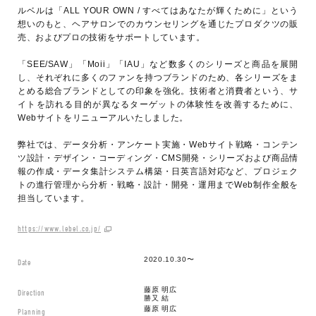
ルベルは「ALL YOUR OWN / すべてはあなたが輝くために」という
想いのもと、ヘアサロンでのカウンセリングを通じたプロダクツの販
売、およびプロの技術をサポートしています。
「SEE/SAW」「Moii」「IAU」など数多くのシリーズと商品を展開
し、それぞれに多くのファンを持つブランドのため、各シリーズをま
とめる総合ブランドとしての印象を強化。技術者と消費者という、サ
イトを訪れる目的が異なるターゲットの体験性を改善するために、
Webサイトをリニューアルいたしました。
弊社では、データ分析・アンケート実施・Webサイト戦略・コンテン
ツ設計・デザイン・コーディング・CMS開発・シリーズおよび商品情
報の作成・データ集計システム構築・日英言語対応など、プロジェク
トの進行管理から分析・戦略・設計・開発・運用までWeb制作全般を
担当しています。
https://www.lebel.co.jp/
2020.10.30〜
Date
藤原 明広
Direction
勝又 結
藤原 明広
Planning