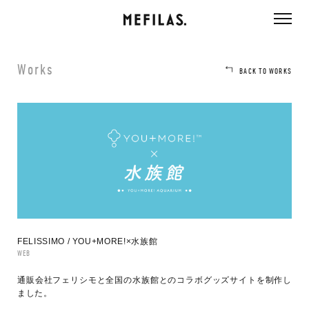
ページ内を移動するためのリンクです。
メインコンテンツへ移動
Works
BACK TO WORKS
FELISSIMO / YOU+MORE!×水族館
WEB
通販会社フェリシモと全国の水族館とのコラボグッズサイトを制作し
ました。