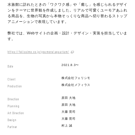
水族館に訪れたときの「ワクワク感」や「癒し」を感じられるデザイ
ンをテーマに世界観を作成しました。リアルで可愛くユーモアあふれ
る商品を、生物の写真から本物そっくりな商品へ切り替わるストップ
アニメーションで表現しています。
弊社では、Webサイトの企画・設計・デザイン・実装を担当していま
す。
https://felissimo.co.jp/youmore/aquarium/
2021.8.3〜
Date
株式会社フェリシモ
Client
株式会社メフィラス
Production
原田 大地
Direction
原田 大地
Planning
大藤 晃司
Art Direction
大藤 晃司
Design
村上 誠
Partner