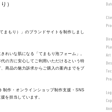
もり）
Dat
Cli
Pro
i（てまもり）」のブランドサイトを制作しまし
Dir
Pla
にきれいな肌になる「てまもり泡フォーム」。
Art
年代の方に安心してご利用いただけるという特
Des
ど、商品の魅力訴求からご購入の案内までをブ
Tec
Pro
ト制作・オンラインショップ制作支援・SNS
Log
支援を担当しています。
Cop
Ani