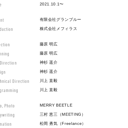
e
2021.10.1〜
ent
有限会社グランブルー
duction
株式会社メフィラス
ection
藤原 明広
nning
藤原 明広
 Direction
神杉 遥介
ign
神杉 遥介
hnical Direction
川上 直毅
gramming
川上 直毅
o, Photo
MERRY BEETLE
ywriting
三村 恵三（MEETING）
mation
松岡 勇気（Freelance）