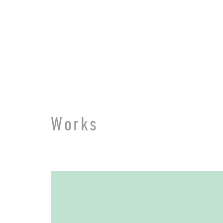
ページ内を移動するためのリンクです。
メインコンテンツへ移動
Works