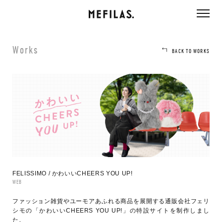
ページ内を移動するためのリンクです。
メインコンテンツへ移動
Works
BACK TO WORKS
FELISSIMO / かわいいCHEERS YOU UP!
WEB
ファッション雑貨やユーモアあふれる商品を展開する通販会社フェリ
シモの「かわいいCHEERS YOU UP!」の特設サイトを制作しまし
た。