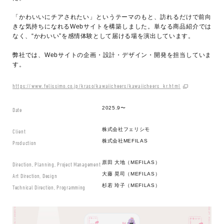
「かわいいにチアされたい」というテーマのもと、訪れるだけで前向
きな気持ちになれるWebサイトを構築しました。単なる商品紹介では
なく、“かわいい”を感情体験として届ける場を演出しています。
弊社では、Webサイトの企画・設計・デザイン・開発を担当していま
す。
https://www.felissimo.co.jp/kraso/kawaiicheers/kawaiicheers_kr.html
2025.9〜
Date
株式会社フェリシモ
Client
株式会社MEFILAS
Production
原田 大地（MEFILAS）
Direction, Planning, Project Management
大藤 晃司（MEFILAS）
Art Direction, Design
杉若 玲子（MEFILAS）
Technical Direction, Programming