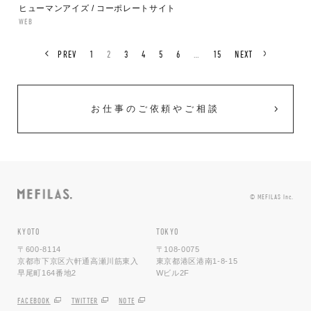
ヒューマンアイズ / コーポレートサイト
WEB
PREV
1
2
3
4
5
6
…
15
NEXT
お仕事のご依頼やご相談
© MEFILAS Inc.
KYOTO
TOKYO
〒600-8114
〒108-0075
京都市下京区六軒通高瀬川筋東入
東京都港区港南1-8-15
早尾町164番地2
Wビル2F
FACEBOOK
TWITTER
NOTE