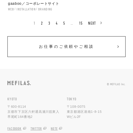
gaaboo／コーポレートサイト
WEB
INSTALLATION
BRANDING
1
2
3
4
5
…
15
NEXT
お仕事のご依頼やご相談
© MEFILAS Inc.
KYOTO
TOKYO
〒600-8114
〒108-0075
京都市下京区六軒通高瀬川筋東入
東京都港区港南1-8-15
早尾町164番地2
Wビル2F
FACEBOOK
TWITTER
NOTE