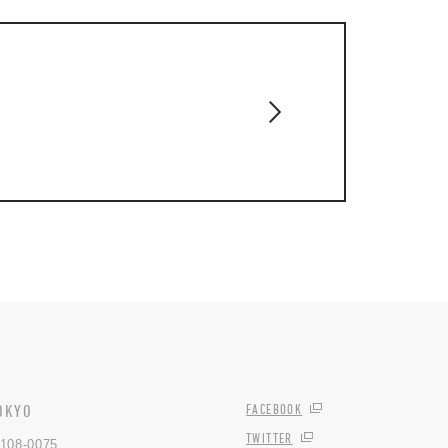
OKYO
FACEBOOK
TWITTER
108-0075