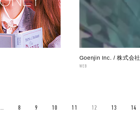
Goenjin Inc. /
WEB
…
8
9
10
11
12
13
14