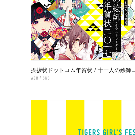
挨拶状ドットコム年賀状 / 十一人の絵師コ
WEB
SNS